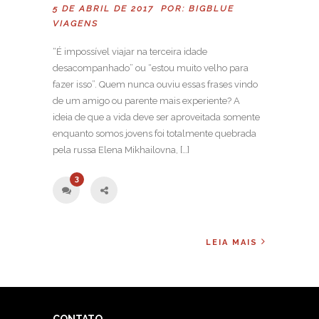
5 DE ABRIL DE 2017 POR:
BIGBLUE
VIAGENS
“É impossível viajar na terceira idade
desacompanhado” ou “estou muito velho para
fazer isso”. Quem nunca ouviu essas frases vindo
de um amigo ou parente mais experiente? A
ideia de que a vida deve ser aproveitada somente
enquanto somos jovens foi totalmente quebrada
pela russa Elena Mikhailovna, […]
3
LEIA MAIS