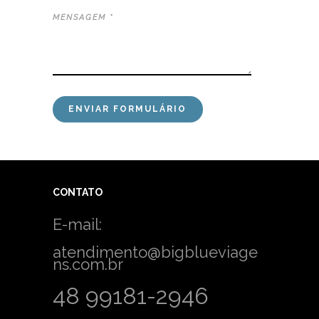
MENSAGEM *
CONTATO
E-mail:
atendimento@bigblueviage
ns.com.br
48 99181-2946