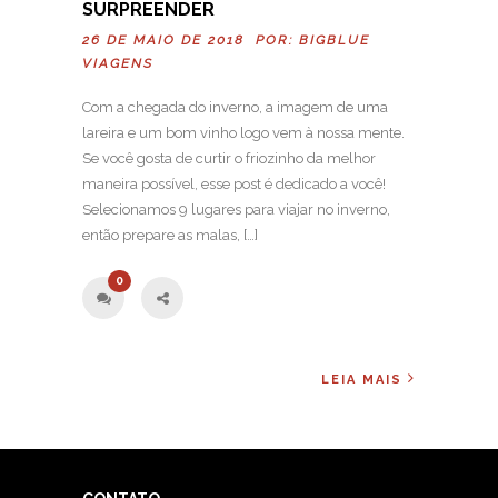
SURPREENDER
26 DE MAIO DE 2018 POR:
BIGBLUE
VIAGENS
Com a chegada do inverno, a imagem de uma
lareira e um bom vinho logo vem à nossa mente.
Se você gosta de curtir o friozinho da melhor
maneira possível, esse post é dedicado a você!
Selecionamos 9 lugares para viajar no inverno,
então prepare as malas, […]
0
LEIA MAIS